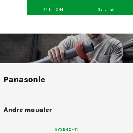
44 84 40 44
Send mail
Panasonic
Andre maualer​
​EY3640-41