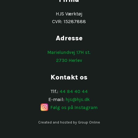
​HJS Værktøj
CVR: 15287888
Adresse​​
Marielundvej 17H st.
​2730 Herlev
Kontakt os​
Tlf.:
44 84 40 44
​E-mail:
hjs@hjs.dk
Følg os på Instagram
Created and hosted by Group Online