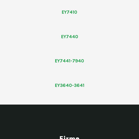
EY7410
EY7440
EY7441-7940
EY3640-3641
Firma​​​